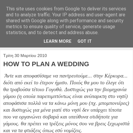
This site uses cookies from Google to deliver its services
and to analyze traffic. Your IP address and user-agent are
shared with Google along with performance and security
metrics to ensure quality of service, generate usage
statistics, and to detect and address abuse.
LEARN MORE
GOT IT
▼
Τρίτη 30 Μαρτίου 2010
HOW TO PLAN A WEDDING
Άντε και αποφασίσαμε να παντρευτούμε... στην Κέρκυρα...
διότι από εκεί το έτερον ήμισυ. Ποιός θα μου το έλεγε ότι
θα τραβούσα τέτοιο Γογοθά. Δυστυχώς για την βιομηχανία
γάμου (η οποία παρεπιμπτόντως είναι ανύπαρκτη στο νησί)
αποφάσισα πολλά να τα κάνω μόνη μου (πχ. μπομπονιέρες)
και δυστυχώς για μένα γιατί στο νησί δεν υπάρχει τίποτα
που να οργανώνει σοβαρά και υπεύθυνα οτιδήποτε για
γάμους. θα πρέπει να τρέξεις μόνος σου να βρεις ξεχωριστά
και να τα φτιάξεις όπως εσύ νομίζεις.