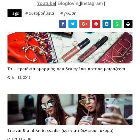
|
Youtube
|
Bloglovin
'
|
Instagram
|
Tags
# αυτοβοήθεια
# γνώση
Τα 5 προϊόντα ομορφιάς που δεν πρέπει ποτέ να μοιράζεσαι
Jan 12, 2019
Τι είναι Brand Ambassador (και γιατί δεν είσαι, ακόμα)
Oct 30, 2018