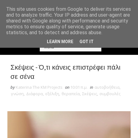
This site uses cookies from Google to deliver its services
and to analyze traffic. Your IP address and user-agent are
shared with Google along with performance and security
metrics to ensure quality of service, generate usage
statistics, and to detect and address abuse.
LEARN MORE
GOT IT
Σκέψεις - Ό,τι κάνεις επιστρέφει πάλι
σε σένα
by
Katerina The KM Projects
on
10:01 π.μ.
in
αυτοβοήθεια
,
γνώση
,
Διάφορα
,
εξέλιξη
,
θεραπεία
,
Σκέψεις
,
συμβουλές