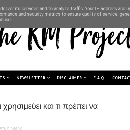
eliver its services and to analyze traffic. Your IP address and 
ormance and security metrics to ensure quality of service, gen
abuse.
TS
NEWSLETTER
DISCLAIMER
F.A.Q.
CONTAC
ι χρησιμεύει και τι πρέπει να
ατα
,
blogging