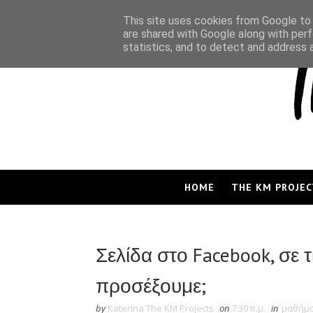
This site uses cookies from Google to d
are shared with Google along with perf
statistics, and to detect and address 
HOME
THE KM PROJEC
Σελίδα στο Facebook, σε τ
προσέξουμε;
by
Katerina The KM Projects
on
7:30 π.μ.
in
μαθήμ