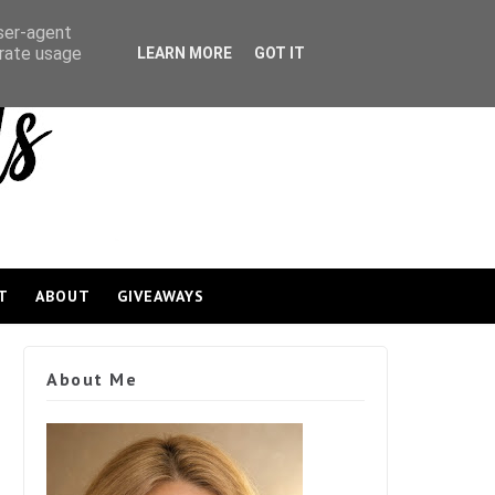
user-agent
erate usage
LEARN MORE
GOT IT
T
ABOUT
GIVEAWAYS
About Me