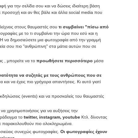
φή για την σελίδα σου και να δώσεις ιδιαίτερη βάση
 προσοχή και αν θες βάλε και άλλα social media που
 δείχνεις στους θαυμαστές σου
τι συμβαίνει "πίσω από
γραφίες με το τι συμβαίνει την ώρα που εσύ και η
 Η να δημοσιεύσετε μια φωτογραφία από την γραμμή
ρεία σου πιο "ανθρώπινη" στα μάτια αυτών που σε
ας , μπορείτε να το
προωθήσετε περισσότερο
μέσα
νατότητα να συζητάς με τους ανθρώπους που σε
α και να έχεις πιο γρήγορα απαντήσεις. Κι αυτό γιατί
εκδηλώσεις (events) και να προσκαλείς του θαυμαστές
να χρησιμοποιήσεις για να αυξήσεις την
αράδειγμα το
twitter, instagram, youtube
Κτλ. δίνοντας
σε παρακολουθούν πιο ολοκληρωμένα.
οσιεύεις συνεχώς φωτογραφίες.
Οι φωτογραφίες έχουν