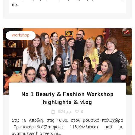
πρ...
Workshop
No 1 Beauty & Fashion Workshop
highlights & vlog
3:24 μ.μ.
0
Στις 18 Απρίλη, στις 16:00, στον μουσικό πολυχώρο
''Τρυποκάρυδο''(Σαπφούς 115,Καλλιθέα) μαζί με
αγαπημένες bloggers δι...