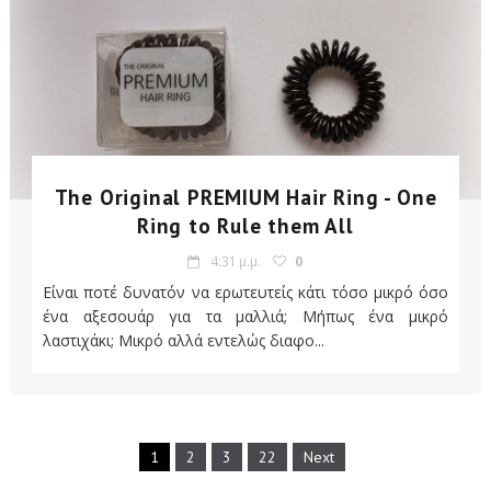
The Original PREMIUM Hair Ring - One
Ring to Rule them All
4:31 μ.μ.
0
Είναι ποτέ δυνατόν να ερωτευτείς κάτι τόσο μικρό όσο
ένα αξεσουάρ για τα μαλλιά; Μήπως ένα μικρό
λαστιχάκι; Μικρό αλλά εντελώς διαφο...
1
2
3
22
Next