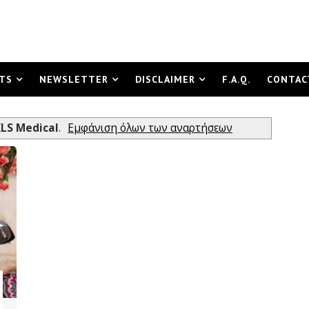
TS
NEWSLETTER
DISCLAIMER
F.A.Q.
CONTAC
LS Medical
.
Εμφάνιση όλων των αναρτήσεων