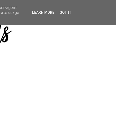
user-agent
erate usage
LEARN MORE
GOT IT