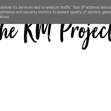
eliver its services and to analyze traffic. Your IP address and 
ormance and security metrics to ensure quality of service, gen
abuse.