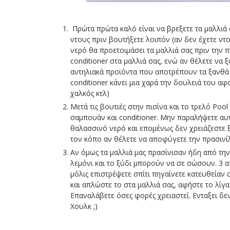
Πρώτα πρώτα καλό είναι να βρεξετε τα μαλλιά σ
ντους πριν βουτήξετε λοιπόν (αν δεν έχετε ντο
νερό θα προετοιμάσει τα μαλλιά σας πριν την π
conditioner στα μαλλιά σας, ενώ αν θέλετε να 
αντηλιακά προϊόντα που αποτρέπουν τα ξανθά 
conditioner κάνει μια χαρά την δουλειά του αφ
χαλκός κτλ)
Μετά τις βουτιές στην πισίνα και το τρελό Poo
σαμπουάν και conditioner. Μην παραλήψετε αυτό
θαλασσινό νερό και επομένως δεν χρειάζεστε ξ
τον κόπο αν θέλετε να αποφύγετε την πρασινί
Αν όμως τα μαλλιά μας πρασίνισαν ήδη από την 
λεμόνι και το ξύδι μπορούν να σε σώσουν. 3 α
μόλις επιστρέψετε σπίτι πηγαίνετε κατευθείαν 
και απλώστε το στα μαλλιά σας, αφήστε το λίγα
Επαναλάβετε όσες φορές χρειαστεί. Ενταξει δεν
Χουλκ ;)