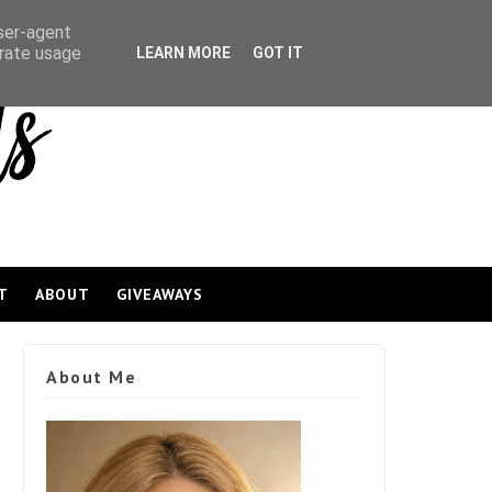
user-agent
erate usage
LEARN MORE
GOT IT
T
ABOUT
GIVEAWAYS
About Me