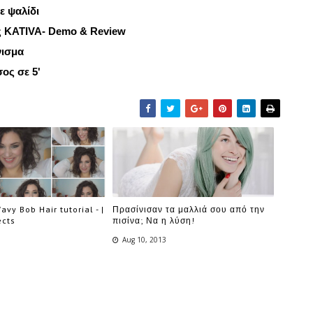
ε ψαλίδι
ης KATIVA- Demo & Review
νισμα
ος σε 5'
avy Bob Hair tutorial - |
Πρασίνισαν τα μαλλιά σου από την
ects
πισίνα; Να η λύση!
Aug 10, 2013