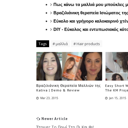
Πως κάνω τα μαλλιά μου μπούκλες μ
Βραζιλιάνικη θεραπεία Ισιώματος τ
Εύκολο και γρήγορο καλοκαιρινό χτέ
DIY - Εύκολος και εντυπωσιακός κότσ
Tags
# μαλλιά
# Hair products
Βραζιλιάνικη Θεραπεία Μαλλιών της
Easy Short W
Kativa | Demo & Review
The KM Proj
Mar 23, 2015
Jan 15, 2015
Newer Article
Έτοιμες Το Πρωί Στο Πι Και Φι!