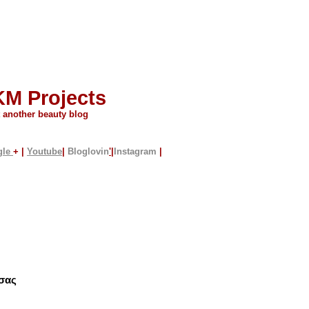
KM Projects
t another beauty blog
gle
+ |
Youtube
|
Bloglovin
'
|
Instagram
|
 σας