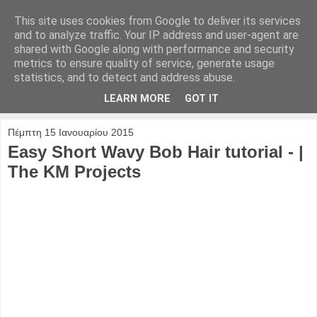
This site uses cookies from Google to deliver its services
and to analyze traffic. Your IP address and user-agent are
shared with Google along with performance and security
metrics to ensure quality of service, generate usage
statistics, and to detect and address abuse.
LEARN MORE
GOT IT
▼
Πέμπτη 15 Ιανουαρίου 2015
Easy Short Wavy Bob Hair tutorial - |
The KM Projects