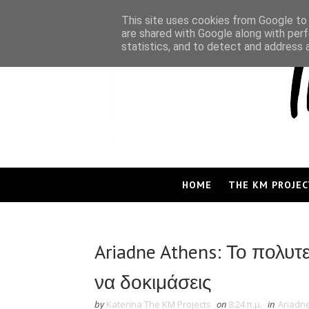
This site uses cookies from Google to d
are shared with Google along with perf
statistics, and to detect and address 
HOME
THE KM PROJEC
Ariadne Athens: Το πολυτε
να δοκιμάσεις
by
Katerina The KM Projects
on
8:24 π.μ.
in
Ariadn