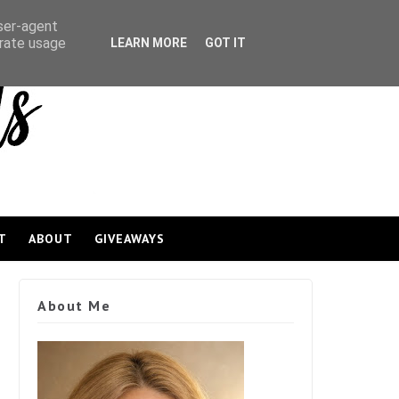
user-agent
erate usage
LEARN MORE
GOT IT
T
ABOUT
GIVEAWAYS
About Me