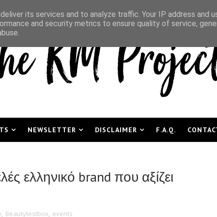
eliver its services and to analyze traffic. Your IP address and 
ormance and security metrics to ensure quality of service, gen
abuse.
TS
NEWSLETTER
DISCLAIMER
F.A.Q.
CONTAC
λές ελληνικό brand που αξίζει
e
,
Beautytestbox
,
events