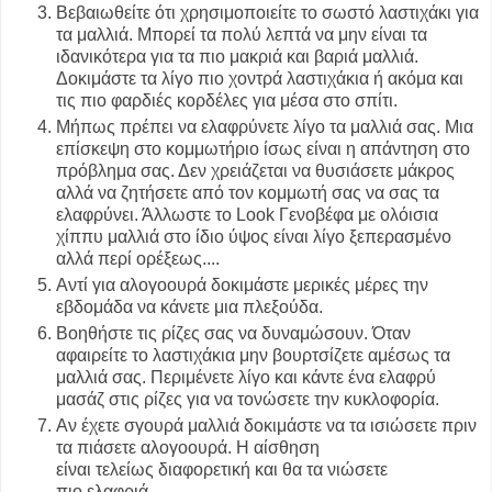
Βεβαιωθείτε ότι χρησιμοποιείτε το σωστό λαστιχάκι για
τα μαλλιά. Μπορεί τα πολύ λεπτά να μην είναι τα
ιδανικότερα για τα πιο μακριά και βαριά μαλλιά.
Δοκιμάστε τα λίγο πιο χοντρά λαστιχάκια ή ακόμα και
τις πιο φαρδιές κορδέλες για μέσα στο σπίτι.
Μήπως πρέπει να ελαφρύνετε λίγο τα μαλλιά σας. Μια
επίσκεψη στο κομμωτήριο ίσως είναι η απάντηση στο
πρόβλημα σας. Δεν χρειάζεται να θυσιάσετε μάκρος
αλλά να ζητήσετε από τον κομμωτή σας να σας τα
ελαφρύνει. Άλλωστε το Look Γενοβέφα με ολόισια
χίππυ μαλλιά στο ίδιο ύψος είναι λίγο ξεπερασμένο
αλλά περί ορέξεως....
Αντί για αλογοουρά δοκιμάστε μερικές μέρες την
εβδομάδα να κάνετε μια πλεξούδα.
Βοηθήστε τις ρίζες σας να δυναμώσουν. Όταν
αφαιρείτε το λαστιχάκια μην βουρτσίζετε αμέσως τα
μαλλιά σας. Περιμένετε λίγο και κάντε ένα ελαφρύ
μασάζ στις ρίζες για να τονώσετε την κυκλοφορία.
Αν έχετε σγουρά μαλλιά δοκιμάστε να τα ισιώσετε πριν
τα πιάσετε αλογοουρά. Η αίσθηση
είναι τελείως διαφορετική και θα τα νιώσετε
πιο ελαφριά.