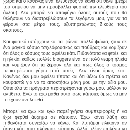
χώρα και ο καθένας είναι ελεύθερος να κάνει ότι θέλει (μέχρι
του σημείου να μην προσβάλλει φυσικά την ελευθερία του
άλλου). Δεν μπορώ να αποφύγω όλους αυτούς που θα
θελήσουν να διαστρεβλώσουν τα λεγόμενα μου, για να τα
φέρουν στα μέτρα τους, εξυπηρετώντας δικούς τους
σκοπούς.
Και φυσικά υπάρχουν και τα ψώνια, πολλά ψώνια, ζουν σε
ένα μαγικό κόσμο τσιχλόφουσκας και πούδρας και νομίζουν
ότι όλος ο κόσμος τους οφείλει κάτι. Πιθανότατα να φταίει και
η ηλικία, καθώς πολλές bloggers είναι σε πολύ νεαρή ηλικία
και νομίζουν ότι τα ξέρουν όλα και πως όλος ο κόσμος
περιστρέφεται γύρω από αυτές. Δεν είναι όμως έτσι.
Κανένας δεν μου οφείλει τίποτα και ότι θέλω θα πρέπει να
κουραστώ για να το αποκτήσω μόνη μου με την αξία μου.
Ούτε όλα τα πράγματα περιστρέφονται γύρω μου, μάλλον το
αντίθετο. Εγώ το έχω μάθει αυτό ίσως κάποιες όμως να μην
το έχουν αντιληφθεί.
Μπορεί να έχω και εγώ παρεξηγήσει συμπεριφορές ή να
έχω φερθεί άσχημα σε κάποιον. Έχω κάνει λάθη και
πιθανότατα συνεχίζω να κάνω. Και λυπάμαι ειλικρινά αν
έκανα κάτι που πλήγωσε κάποιον. Αλλά πλέον επιλέγω να