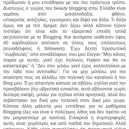
πρόδωσαν ή μου επιτέθηκαν με τον πιο πρόστυχο τρόπο.
Δυστυχώς ο χώρος του beauty blogging στην Ελλάδα είναι
γεμάτος από μισαλλοδοξία, φθόνο,
υποκρισία, αντιζηλίες, εγωισμούς και δίψα για δόξα. Τι δόξα
όμως και με πιο τίμημα; Δεν ξέρω αλλά κάποιοι έχουν
πιστέψει ότι είναι κάτι το εξαιρετικό επειδή απλά
ασχολούνται με το Blogging. Και αυτόματα υιοθετούν ύφος
40 καρδιναλίων απέναντι σε όλους τους υπόλοιπους
(συναδέλφους ή followers). Έχω δεχτεί προσωπικά
"συμβουλές" από συναδέλφους που μου έλεγαν "Μην κάνεις
παρέα με αυτήν, γιατί έχει πολλούς Haters και θα σε
καταστρέψει" ή "Δεν σου μιλάω γιατί έχεις κολλητηλίκια με
την τάδε που αντιπαθώ". Για να μην μιλήσω για την
απαίτηση τους να αλλάξω την πολιτική του καναλιού ή του
Blog μου. Έχει απαιτήσει κάποια να σβήσω σχόλια γιατί την
προσβάλουν (όχι υβριστικά εννοείται, αυτά σβήνονται χωρίς
δεύτερη σκέψη, μιλάω για σχόλια απλά αρνητικά), αλλά δεν
σεβάστηκαν την δική μου πολιτική στον δικό μου χώρο.
Κάποια άλλη μάλιστα μου επιτέθηκε για τα μαθήματα
Blogging (λες και είναι ο πολύτιμος λίθος και δεν πρέπει να
τον μοιραστούμε με κανένα). Ειλικρινά η συμπεριφορές
αυτές είναι χειρότερες και από παιδιά του δημοτικού. Αλλά