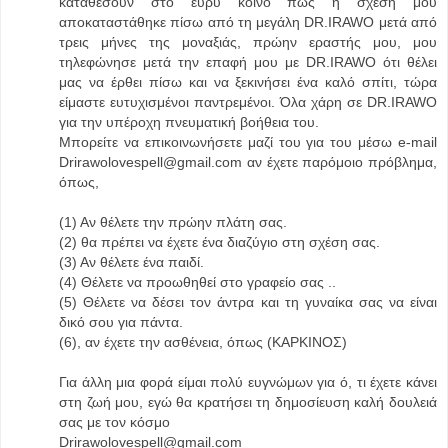
καταθέσουν στο ευρύ κοινό πως η σχέση μου
αποκαταστάθηκε πίσω από τη μεγάλη DR.IRAWO μετά από
τρεις μήνες της μοναξιάς, πρώην εραστής μου, μου
τηλεφώνησε μετά την επαφή μου με DR.IRAWO ότι θέλει
μας να έρθει πίσω και να ξεκινήσει ένα καλό σπίτι, τώρα
είμαστε ευτυχισμένοι παντρεμένοι. Όλα χάρη σε DR.IRAWO
για την υπέροχη πνευματική βοήθεια του.
Μπορείτε να επικοινωνήσετε μαζί του για του μέσω e-mail
Drirawolovespell@gmail.com αν έχετε παρόμοιο πρόβλημα,
όπως,
(1) Αν θέλετε την πρώην πλάτη σας.
(2) θα πρέπει να έχετε ένα διαζύγιο στη σχέση σας.
(3) Αν θέλετε ένα παιδί.
(4) Θέλετε να προωθηθεί στο γραφείο σας ..
(5) Θέλετε να δέσει τον άντρα και τη γυναίκα σας να είναι
δικό σου για πάντα.
(6), αν έχετε την ασθένεια, όπως (ΚΑΡΚΙΝΟΣ)
Για άλλη μια φορά είμαι πολύ ευγνώμων για ό, τι έχετε κάνει
στη ζωή μου, εγώ θα κρατήσει τη δημοσίευση καλή δουλειά
σας με τον κόσμο
Drirawolovespell@gmail.com