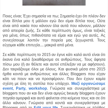
Ποιες είναι; Έχει σημασία να πω; Σημασία έχει ότι πλέον δεν
είναι δίπλα μου ή μάλλον εγώ δεν είμαι δίπλα τους. Ούτε
είναι από κακία που κάνουν όλα αυτά που κάνουν, μάλλον
από απειρία ζωής. Σε κάθε περίπτωση όμως, είναι τοξικές
για μένα, όπως πιθανότατα να είμαι και εγώ για αυτές. Ας
συνεχίσουμε λοιπόν την πορεία μας ξεχωριστά. Τους
εύχομαι κάθε επιτυχία.... μακριά από μένα.
Σε κάθε περίπτωση το 2015 αν έγινε κάτι καλό αυτό είναι ότι
έκανα ένα καλό ξεκαθάρισμα σε ανθρώπους. Τους άφησα
πίσω μου (ή αν θέλετε και αυτοί επέλεξαν να με αφήσουν).
Δεν ταιριάζουμε όλοι με όλους. Και φυσικά μέσα στο 2015
ήρθα κοντά με ανθρώπους και άλλες Bloggers που είχαν
κάτι να πουν και να προσφέρουν. Που δεν έχουν καμία
σχέση με όλη τη σαπίλα που υπάρχει.
Μαζί οργανώσαμε
event, Party, workshop
. Γνώρισα και συνεργάστηκα με
bloggers που αν και δεν είναι αμιγώς beauty bloggers έχουν
πηγαία ομορφιά και αυτό φαίνεται στα κείμενα τους και σε ότι
άλλο κάνουν. Γνώρισα από κοντά και συνεργάστηκα με
Bloggers από το
Edit your life
. Συνεργάστηκα με πλήθος