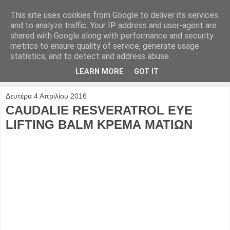
This site uses cookies from Google to deliver its services
and to analyze traffic. Your IP address and user-agent are
shared with Google along with performance and security
metrics to ensure quality of service, generate usage
statistics, and to detect and address abuse.
LEARN MORE
GOT IT
▼
Δευτέρα 4 Απριλίου 2016
CAUDALIE RESVERATROL EYE
LIFTING BALM ΚΡΕΜΑ ΜΑΤΙΩΝ