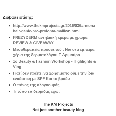
Διάβασε επίσης
:
http://www.thekmprojects.gr/2016/03/farmona-
hair-genic-pro-proionta-malliwn.html
FREZYDERM αντηλιακή κρέμα με χρώμα
REVIEW & GIVEAWAY
Μεσοθεραπεία προσωπού ; Ναι στα έμπειρα
χέρια της δερματολόγου Γ. Δριμούρα
1ο Beauty & Fashion Workshop - Highlights &
Vlog
Γιατί δεν πρέπει να χρησιμοποιούμε την ίδια
ενυδατική με SPF Και το βράδυ
O πόνος της αλογοουράς
Τι τύπο επιδερμίδας έχω;
The KM Projects
Not just another beauty blog