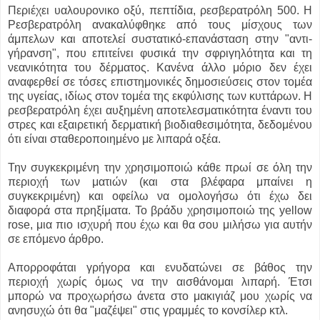
Περιέχει υαλουρονικο οξύ, πεπτίδια, ρεσβερατρόλη 500. Η
Ρεσβερατρόλη ανακαλύφθηκε από τους μίσχους των
άμπελων και αποτελεί συστατικό-επανάσταση στην "αντι-
γήρανση", που επιτείνει φυσικά την σφριγηλότητα και τη
νεανικότητα του δέρματος. Κανένα άλλο μόριο δεν έχει
αναφερθεί σε τόσες επιστημονικές δημοσιεύσεις στον τομέα
της υγείας, ιδίως στον τομέα της εκφύλισης των κυττάρων. Η
ρεσβερατρόλη έχει αυξημένη αποτελεσματικότητα έναντι του
στρες και εξαιρετική δερματική βιοδιαθεσιμότητα, δεδομένου
ότι είναι σταθεροποιημένο με λιπαρά οξέα.
Την συγκεκριμένη την χρησιμοποιώ κάθε πρωί σε όλη την
περιοχή των ματιών (και στα βλέφαρα μπαίνει η
συγκεκριμένη) και οφείλω να ομολογήσω ότι έχω δει
διαφορά στα πρηξίματα. Το βράδυ χρησιμοποιώ της yellow
rose, μια πιο ισχυρή που έχω και θα σου μιλήσω για αυτήν
σε επόμενο άρθρο.
Απορροφάται γρήγορα και ενυδατώνει σε βάθος την
περιοχή χωρίς όμως να την αισθάνομαι λιπαρή. Έτσι
μπορώ να προχωρήσω άνετα στο μακιγιάζ μου χωρίς να
ανησυχώ ότι θα "μαζέψει" στις γραμμές το κονσίλερ κτλ.