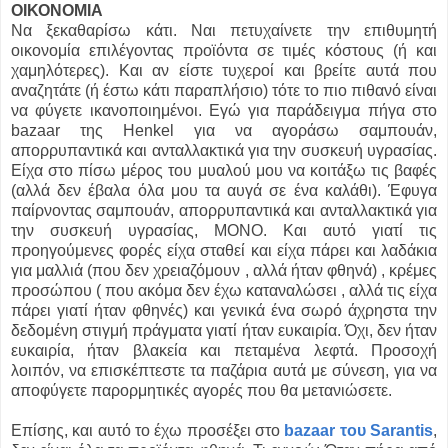
ΟΙΚΟΝΟΜΙΑ
Να ξεκαθαρίσω κάτι. Ναι πετυχαίνετε την επιθυμητή
οικονομία επιλέγοντας προϊόντα σε τιμές κόστους (ή και
χαμηλότερες). Και αν είστε τυχεροί και βρείτε αυτά που
αναζητάτε (ή έστω κάτι παραπλήσιο) τότε το πιο πιθανό είναι
να φύγετε ικανοποιημένοι. Εγώ για παράδειγμα πήγα στο
bazaar της Henkel για να αγοράσω σαμπουάν,
απορρυπαντικά και ανταλλακτικά για την συσκευή υγρασίας.
Είχα στο πίσω μέρος του μυαλού μου να κοιτάξω τις βαφές
(αλλά δεν έβαλα όλα μου τα αυγά σε ένα καλάθι). Έφυγα
παίρνοντας σαμπουάν, απορρυπαντικά και ανταλλακτικά για
την συσκευή υγρασίας, ΜΟΝΟ. Και αυτό γιατί τις
προηγούμενες φορές είχα σταθεί και είχα πάρει και λαδάκια
για μαλλιά (που δεν χρειαζόμουν , αλλά ήταν φθηνά) , κρέμες
προσώπου ( που ακόμα δεν έχω καταναλώσει , αλλά τις είχα
πάρει γιατί ήταν φθηνές) και γενικά ένα σωρό άχρηστα την
δεδομένη στιγμή πράγματα γιατί ήταν ευκαιρία. Όχι, δεν ήταν
ευκαιρία, ήταν βλακεία και πεταμένα λεφτά. Προσοχή
λοιπόν, να επισκέπτεστε τα παζάρια αυτά με σύνεση, για να
αποφύγετε παρορμητικές αγορές που θα μετανιώσετε.
Επίσης, και αυτό το έχω προσέξει στο
bazaar του Sarantis
,