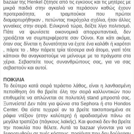
bazaar της Henkel ζήτησε από τις εγκύους και τις μητέρες με
μικρά παιδιά στην αγκαλιά να περάσουν καθώς έχουν
προτεραιότητα, οι τραμπούκοι που πρώτοι
διαμαρτυρήθηκαν , πετώντας πικρόχολα σχόλια, ήταν άλλες
γυναίκες στην σειρά. Ειλικρινά τώρα, δείξτε λίγο πολιτισμό.
Πάτε να ψωνίσετε οικονομικά απορρυπαντικά, δεν
χρειάζεται να συμπεριφέρεστε σαν Ούνοι. Και κάτι ακόμα,
όταν σας δίνεται η δυνατότητα να έχετε ένα καλάθι ή καρότσι
, πάρτε το . Μην πάρετε τρία τέσσερα ανά άτομο, γιατί τότε
κάποιοι θα αναγκαστούμε να μείνουμε με τα πράγματα στα
χέρια. Σεβαστείτε τους συνανθρώπους σας, για να σας
σεβαστούν και αυτοί.
ΠΟΙΚΙΛΙΑ
Το δεύτερο κατά σειρά τεράστιο λάθος, είναι η λανθασμένη
πεποίθηση ότι θα βρείτε όλη την σειρά καλλυντικών που
επιθυμείτε να απλώνεται σε πολυτελή stand μπροστά σας.
Ξυπνείστε! Δεν πάτε για ψώνια στα Sephora ή στο Hondos
Center. Θα είστε τυχεροί αν τα βρείτε τακτοποιημένα σε
ράφια ντέξιον (στην καλύτερη) ή αραδιασμένα πάνω σε
μεγάλα τραπέζια (πάγκους λαϊκής). Και φυσικά δεν θα βρείτε
την ποικιλία που θέλετε. Αυτά τα bazaar γίνονται για να
ξεφορτωθούν σε τιμές κόστους, προϊόντα που δεν δούλεψαν