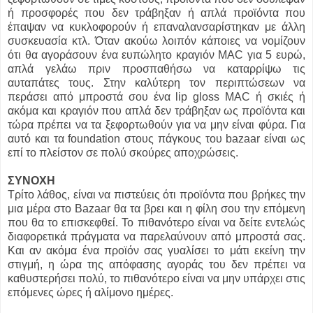
ή προσφορές που δεν τράβηξαν ή απλά προϊόντα που
έπαψαν να κυκλοφορούν ή επαναλανσαρίστηκαν με άλλη
συσκευασία κτλ. Όταν ακούω λοιπόν κάποιες να νομίζουν
ότι θα αγοράσουν ένα ευπώλητο κραγιόν MAC για 5 ευρώ,
απλά γελάω πριν προσπαθήσω να καταρρίψω τις
αυταπάτες τους. Στην καλύτερη τον περιπτώσεων να
περάσει από μπροστά σου ένα lip gloss MAC ή σκιές ή
ακόμα και κραγιόν που απλά δεν τράβηξαν ως προϊόντα και
τώρα πρέπει να τα ξεφορτωθούν για να μην είναι φύρα. Για
αυτό και τα foundation στους πάγκους του bazaar είναι ως
επί το πλείστον σε πολύ σκούρες αποχρώσεις.
ΣΥΝΟΧΗ
Τρίτο λάθος, είναι να πιστεύεις ότι προϊόντα που βρήκες την
μια μέρα στο Bazaar θα τα βρει και η φίλη σου την επόμενη
που θα το επισκεφθεί. Το πιθανότερο είναι να δείτε εντελώς
διαφορετικά πράγματα να παρελαύνουν από μπροστά σας.
Και αν ακόμα ένα προϊόν σας γυαλίσει το μάτι εκείνη την
στιγμή, η ώρα της απόφασης αγοράς του δεν πρέπει να
καθυστερήσει πολύ, το πιθανότερο είναι να μην υπάρχει στις
επόμενες ώρες ή αλίμονο ημέρες.