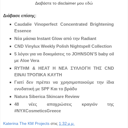
Διαβάστε το disclaimer μου
εδώ
Διάβασε επίσης
:
Caudalie Vinoperfect Concentrated Brightening
Essence
Νέα μάσκα Instant Glow από την Radiant
CND Vinylux Weekly Polish Nightspell Collection
5 λόγοι για να δοκιμάσεις το JOHNSON’S baby oil
με Aloe Vera
RYTHM & HEAT Η ΝΕΑ ΣΥΛΛΟΓΗ ΤΗΣ CND
ΕΙΝΑΙ ΤΡΟΠΙΚΑ ΚΑΥΤΗ
Γιατί δεν πρέπει να χρησιμοποιούμε την ίδια
ενυδατική με SPF Και το βράδυ
Natura Siberica Skincare Review
48 νέες αποχρώσεις κραγιόν της
#NYXCosmeticsGreece
Katerina The KM Projects
στις
1:32 μ.μ.