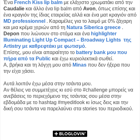
Ένα
French Kiss lip balm
με ελάχιστο χρωματάκι από την
Caudalie
και άλλο ένα lip balm από
Avon
, όπως επίσης και
ένα κραγιόν της ίδιας εταιρείας αλλά και ένα ματ κραγιόν από
MD professionnel
. Καραμέλες για το λαιμό με 0% ζάχαρη
και μια κρέμα χεριών από τη
Natura Siberica greece
.
Depon
που λιώνουν στο στόμα και ένα
highlighter
Illuminating Light Up Compact – Broadway Lights της
Artistry με καθρεφτάκι με φωτισμό
.
Επίσης, μου είναι απαραίτητο το
battery bank μου που
πήρα από τα Public
και έχω κυριολεκτικά σωθεί.
Α, βρήκα και τη λόγχη μου από
Minas
που δεν ήξερα που
την είχα χάσει.
Αυτά λοιπόν έχω μέσα στην τσάντα μου.
Αν θέλεις να συμμετέχεις κι εσύ στο #challenge μπορείς να
ανεβάσεις το περιεχόμενο της τσάντας σου μέσα στην
εβδομάδα με το hashtag #myeditlook κι ίσως δεις και την
δική σου τσάντα να παρελαύνει στα stories του περιοδικού.