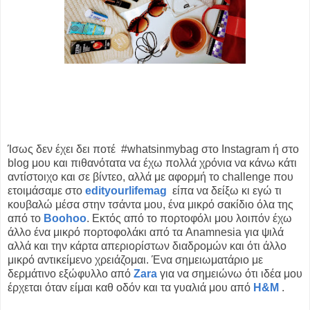
Ίσως δεν έχει δει ποτέ #whatsinmybag στο Instagram ή στο
blog μου και πιθανότατα να έχω πολλά χρόνια να κάνω κάτι
αντίστοιχο και σε βίντεο, αλλά με αφορμή το challenge που
ετοιμάσαμε στο
edityourlifemag
είπα να δείξω κι εγώ τι
κουβαλώ μέσα στην τσάντα μου, ένα μικρό σακίδιο όλα της
από το
Boohoo
. Εκτός από το πορτοφόλι μου λοιπόν έχω
άλλο ένα μικρό πορτοφολάκι από τα Anamnesia για ψιλά
αλλά και την κάρτα απεριορίστων διαδρομών και ότι άλλο
μικρό αντικείμενο χρειάζομαι. Ένα σημειωματάριο με
δερμάτινο εξώφυλλο από
Zara
για να σημειώνω ότι ιδέα μου
έρχεται όταν είμαι καθ οδόν και τα γυαλιά μου από
H&M
.