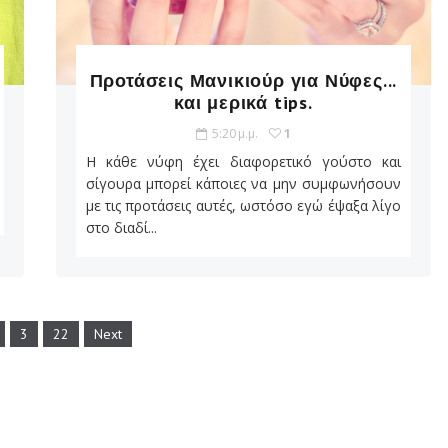
Προτάσεις Μανικιούρ για Νύφες...
και μερικά tips.
5:20 μ.μ.
1
Η κάθε νύφη έχει διαφορετικό γούστο και
σίγουρα μπορεί κάποιες να μην συμφωνήσουν
με τις προτάσεις αυτές, ωστόσο εγώ έψαξα λίγο
στο διαδί...
3
22
Next