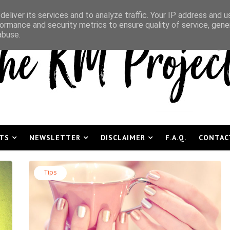
eliver its services and to analyze traffic. Your IP address and 
ormance and security metrics to ensure quality of service, gen
abuse.
TS
NEWSLETTER
DISCLAIMER
F.A.Q.
CONTAC
Tips