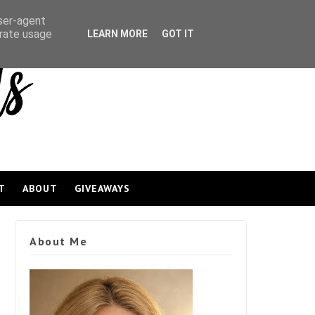
user-agent
erate usage
LEARN MORE
GOT IT
T
ABOUT
GIVEAWAYS
About Me